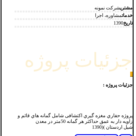
مشتری
شرکت نمونه
خدمات
مشاوره، اجرا
تاریخ
1390
جزئیات پروژه
_
جزئیات پروژه :
پروژه حفاري مغزه گیري اکتشافی شامل گمانه هاي قائم و
زاویه دار به عمق حداکثر هر گمانه 50متر در معدن
شیل اردستان )(1390