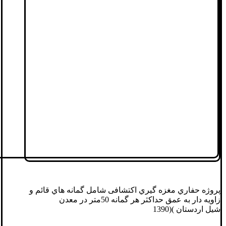
پروژه حفاري مغزه گیري اکتشافی شامل گمانه هاي قائم و
زاویه دار به عمق حداکثر هر گمانه 50متر در معدن
شیل اردستان )(1390