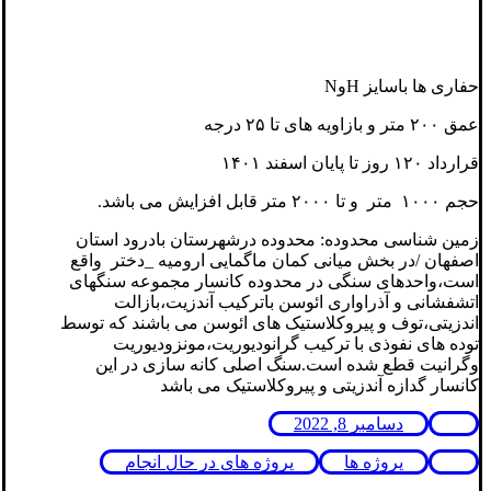
حفاری ها باسایز HوN
عمق ۲۰۰ متر و بازاویه های تا ۲۵ درجه
قرارداد ۱۲۰ روز تا پایان اسفند ۱۴۰۱
حجم ۱۰۰۰ متر و تا ۲۰۰۰ متر قابل افزایش می باشد.
زمین شناسی محدوده: محدوده درشهرستان بادرود استان
اصفهان /در بخش میانی کمان ماگمایی ارومیه _دختر واقع
است،واحدهای سنگی در محدوده کانسار مجموعه سنگهای
اتشفشانی و آذراواری ائوسن باترکیب آندزیت،بازالت
اندزیتی،توف و پیروکلاستیک های ائوسن می باشند که توسط
توده های نفوذی با ترکیب گرانودیوریت،مونزودیوریت
وگرانیت قطع شده است.سنگ اصلی کانه سازی در این
کانسار گدازه آندزیتی و پیروکلاستیک می باشد
دسامبر 8, 2022
پروژه ها
پروژه های در حال انجام